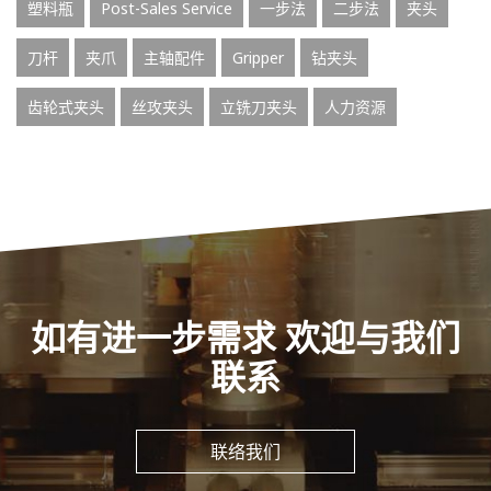
塑料瓶
Post-Sales Service
一步法
二步法
夹头
刀杆
夹爪
主轴配件
Gripper
钻夹头
齿轮式夹头
丝攻夹头
立铣刀夹头
人力资源
如有进一步需求 欢迎与我们
联系
联络我们