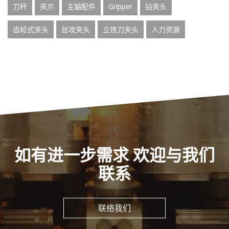
刀杆
夹爪
主轴配件
Gripper
钻夹头
齿轮式夹头
丝攻夹头
立铣刀夹头
人力资源
如有进一步需求 欢迎与我们
联系
联络我们