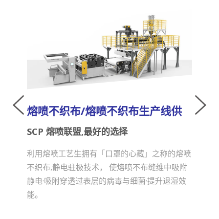
熔喷不织布/熔喷不织布生产线供
铨宝
SCP 熔喷联盟,最好的选择
高速、
机及熔
利用熔喷工艺生拥有「口罩的心藏」之称的熔喷
不织布,静电驻极技术， 使熔喷不布缝维中吸附
静电·吸附穿透过表层的病毒与细菌·提升退湿效
能。