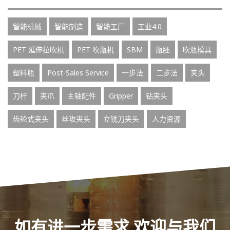
智能机械
智能制造
智能工厂
工业4.0
PET 延伸拉吹机
PET 吹瓶机
SBM
瓶胚
吹瓶模具
塑料瓶
Post-Sales Service
一步法
二步法
夹头
刀杆
夹爪
主轴配件
Gripper
钻夹头
齿轮式夹头
丝攻夹头
立铣刀夹头
人力资源
如有进一步需求 欢迎与我们