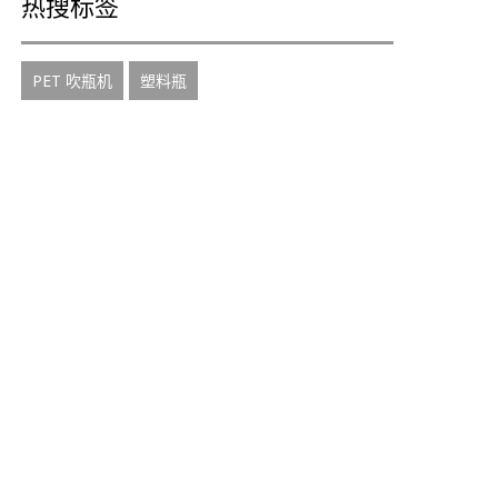
热搜标签
PET 吹瓶机
塑料瓶