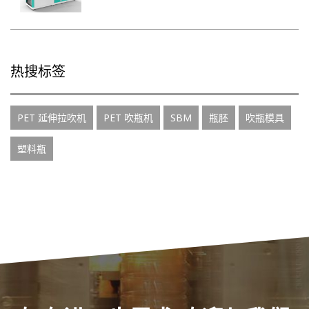
热搜标签
PET 延伸拉吹机
PET 吹瓶机
SBM
瓶胚
吹瓶模具
塑料瓶