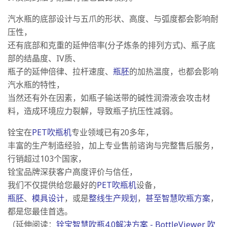
汽水瓶的底部设计与五爪的形状、高度、与弧度都会影响耐
压性，
还有底部和克重的延伸倍率(分子炼条的排列方式)、瓶子底
部的结晶度、IV质、
瓶子的延伸倍律、拉杆速度、
瓶胚
的加热温度，也都会影响
汽水瓶的特性，
当然还有外在因素，如瓶子输送带的碱性润滑液会攻击材
料，造成环境应力裂解，导致瓶子抗压性减弱。
铨宝在
PET吹瓶机
专业领域已有20多年，
丰富的生产制造经验，加上专业售前谘询与完整售后服务，
行销超过103个国家，
铨宝品牌深获客户高度评价与信任，
我们不仅提供给您最好的
PET吹瓶机
设备，
瓶胚
、
模具设计
，或是
整线生产规划
，
甚至智慧吹瓶方案
，
都是您最佳首选。
（延伸阅读：
铨宝智慧吹瓶4.0解决方案 - BottleViewer 吹