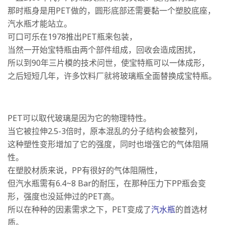
那时瓶身是用PET做的，圆形底部还需要黏一个塑胶底座，
汽水瓶才能站立。
可口可乐在1978推出PET瓶来包装，
当然一开始宝特瓶由两个部件组成，回收会造成困扰，
所以到90年三片模的技术问世，使宝特瓶可以一体成形，
之后短短几年，许多饮料厂就将玻璃瓶全面替换成宝特瓶。
PET可以取代玻璃是因为它的物理特性。
当它被拉伸2.5-3倍时，原本混乱的分子结构会被整列，
这种塑性变形增加了它的强度，同时也增强它的气体阻隔
性。
在塑胶材质来说，PP有很好的气体阻隔性，
但汽水瓶需有6.4~8 Bar的耐压，在那种压力下PP瓶会变
形，强度也没延伸过的PET高。
所以在种种的因素需求之下，PET变成了
汽水瓶
的首选材
质。