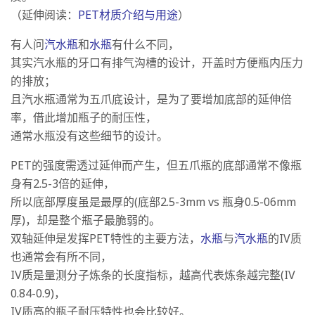
（延伸阅读：
PET材质介绍与用途
）
有人问
汽水瓶
和
水瓶
有什么不同，
其实汽水瓶的牙口有排气沟槽的设计，开盖时方便瓶内压力
的排放；
且汽水瓶通常为五爪底设计，是为了要增加底部的延伸倍
率，借此增加瓶子的耐压性，
通常水瓶没有这些细节的设计。
PET的强度需透过延伸而产生，但五爪瓶的底部通常不像瓶
身有2.5-3倍的延伸，
所以底部厚度虽是最厚的(底部2.5-3mm vs 瓶身0.5-06mm
厚)，却是整个瓶子最脆弱的。
双轴延伸是发挥PET特性的主要方法，
水瓶
与
汽水瓶
的IV质
也通常会有所不同，
IV质是量测分子炼条的长度指标，越高代表炼条越完整(IV
0.84-0.9)，
IV质高的瓶子耐压特性也会比较好。