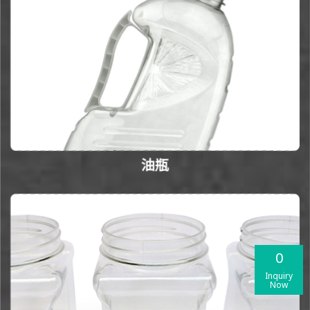
油瓶
0
Inquiry
Now