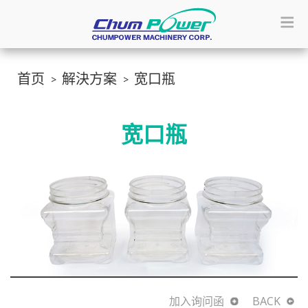
首页
解決方案
宽口瓶
宽口瓶
加入询问函
BACK