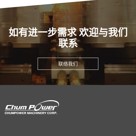
如有进一步需求 欢迎与我们
联系
联络我们