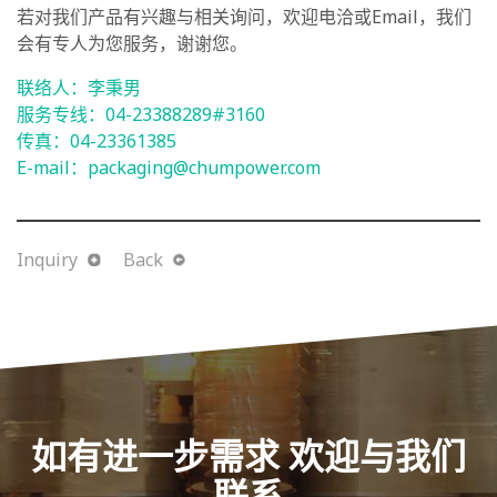
若对我们产品有兴趣与相关询问，欢迎电洽或Email，我们
会有专人为您服务，谢谢您。
联络人：李秉男
服务专线：04-
23388289
#3160
传真：04-
23361385
E-mail：
packaging@chumpower.com
Inquiry
Back
如有进一步需求 欢迎与我们
联系