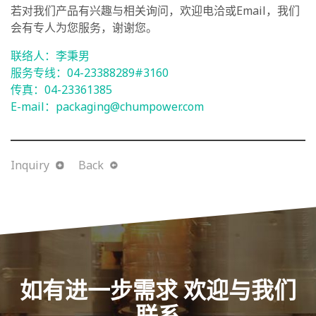
若对我们产品有兴趣与相关询问，欢迎电洽或Email，我们
会有专人为您服务，谢谢您。
联络人：李秉男
服务专线：04-
23388289
#3160
传真：04-
23361385
E-mail：
packaging@chumpower.com
Inquiry
Back
如有进一步需求 欢迎与我们
联系