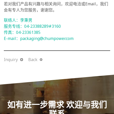
若对我们产品有兴趣与相关询问，欢迎电洽或Email，我们
会有专人为您服务，谢谢您。
联络人：李秉男
服务专线：04-
23388289
#3160
传真：04-
23361385
E-mail：
packaging@chumpower.com
Inquiry
Back
如有进一步需求 欢迎与我们
联系